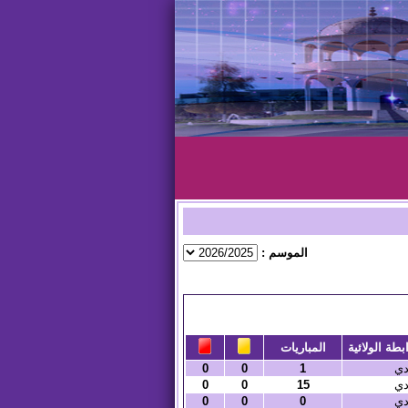
الموسم :
بطة الولائية
المباريات
دي
1
0
0
دي
15
0
0
دي
0
0
0