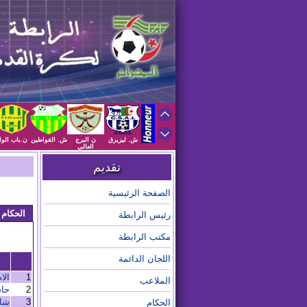
ش. ليزيرق
ن البرج
ش. القواطين
ن.باب الوا
العالي
تقديم
الصفحة الرئيسية
الحكام 
رئيس الرابطة
مكتب الرابطة
اللجان الدائمة
1
ال
الملاعب
2
حاش
3
شا
الحكام