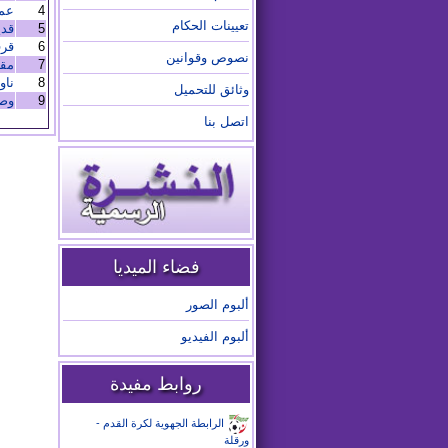
4
عم
تعيينات الحكام
5
قد
6
قر
نصوص وقوانين
7
مقد
8
ناو
وثائق للتحميل
9
وصي
اتصل بنا
فضاء الميديا
ألبوم الصور
ألبوم الفيديو
روابط مفيدة
الرابطة الجهوية لكرة القدم -
ورقلة