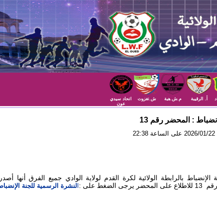
د
أ. الرقيبة
م.ش.هبة
ش.تغزوت
اتحاد سيدي
عون
إنضباط : المحضر رقم 13
22
 الإنضباط بالرابطة الولائية لكرة القدم لولاية الوادي جميع الفرق أنها أصد
ر يرجى الضغط على :
ا
لنشرة الرسمية للجنة الإنضباط