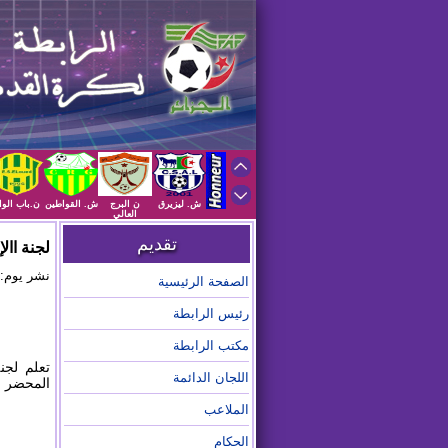
ش. ليزيرق
ن البرج
ش. القواطين
ن.باب الوا
العالي
تقديم
لجنة اال
نشر يوم: 2026/01/22 على الساعة :38
الصفحة الرئيسية
رئيس الرابطة
مكتب الرابطة
تعلم لجنة
اللجان الدائمة
المحضر رقم 13 للاطلاع على المحض
الملاعب
الحكام